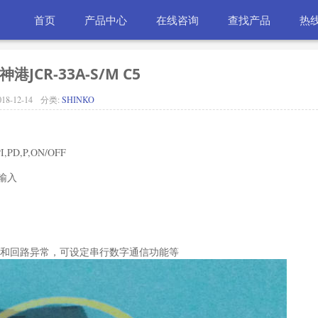
首页
产品中心
在线咨询
查找产品
热线
神港JCR-33A-S/M C5
018-12-14
分类:
SHINKO
,P,ON/OFF
式输入
线和回路异常，可设定串行数字通信功能等