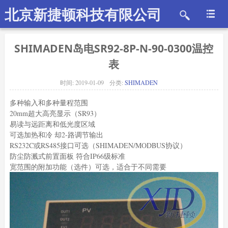
北京新捷顿科技有限公司
SHIMADEN岛电SR92-8P-N-90-0300温控
表
时间:
2019-01-09
分类:
SHIMADEN
多种输入和多种量程范围
20mm超大高亮显示（SR93）
易读与远距离和低光度区域
可选加热和冷 却2-路调节输出
RS232C或RS485接口可选（SHIMADEN/MODBUS协议）
防尘防溅式前置面板 符合IP66级标准
宽范围的附加功能（选件）可选，适合于不同需要