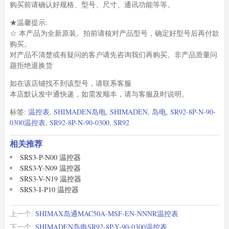
购买前请确认好规格、型号、尺寸、通讯功能等等。
★温馨提示:
☆ 本产品为全新原装。拍前请核对产品型号，确定好型号后再付款
购买。
对产品不清楚或有疑问的客户请先咨询我们再购买。非产品质量问
题拒绝退换货
如在该店铺找不到该型号，请联系客服
本店默认发中通快递，如需发顺丰，请与客服及时说明。
标签:
温控表
,
SHIMADEN岛电
,
SHIMADEN
,
岛电
,
SR92-8P-N-90-
0300温控表
,
SR92-8P-N-90-0300
,
SR92
相关推荐
SRS3-P-N00 温控器
SRS3-Y-N09 温控器
SRS3-V-N19 温控器
SRS3-I-P10 温控器
上一个:
SHIMAX岛通MAC50A-MSF-EN-NNNR温控表
下一个:
SHIMADEN岛电SR92-8P-Y-90-0300温控表