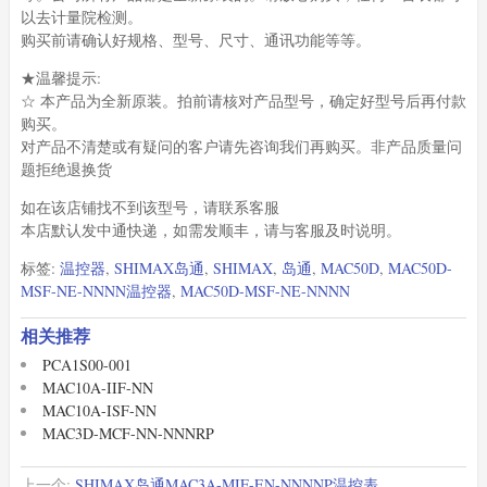
以去计量院检测。
购买前请确认好规格、型号、尺寸、通讯功能等等。
★温馨提示:
☆ 本产品为全新原装。拍前请核对产品型号，确定好型号后再付款
购买。
对产品不清楚或有疑问的客户请先咨询我们再购买。非产品质量问
题拒绝退换货
如在该店铺找不到该型号，请联系客服
本店默认发中通快递，如需发顺丰，请与客服及时说明。
标签:
温控器
,
SHIMAX岛通
,
SHIMAX
,
岛通
,
MAC50D
,
MAC50D-
MSF-NE-NNNN温控器
,
MAC50D-MSF-NE-NNNN
相关推荐
PCA1S00-001
MAC10A-IIF-NN
MAC10A-ISF-NN
MAC3D-MCF-NN-NNNRP
上一个:
SHIMAX岛通MAC3A-MIF-EN-NNNNP温控表