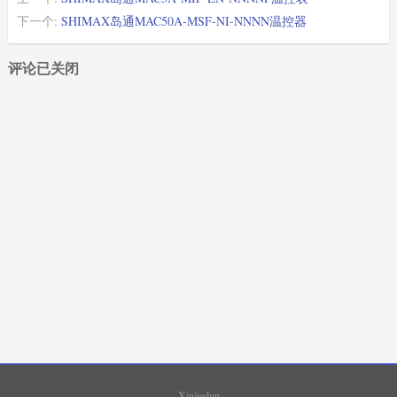
下一个:
SHIMAX岛通MAC50A-MSF-NI-NNNN温控器
评论已关闭
XIMADEN
(87)
SHIMADEN
(1765)
SHINKO
(2029)
SHIMAX
(1027)
FUJI
(1694)
EUROTHERM
(18)
Xinjiedun