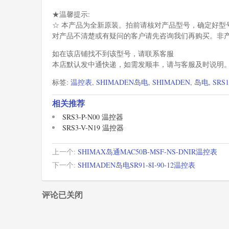
★温馨提示:
☆ 本产品为全新原装。拍前请核对产品型号，确定好型
对产品不清楚或有疑问的客户请先咨询我们再购买。非
如在该店铺找不到该型号，请联系客服
本店默认发中通快递，如需发顺丰，请与客服及时说明
标签:
温控表
,
SHIMADEN岛电
,
SHIMADEN
,
岛电
,
SRS
相关推荐
SRS3-P-N00 温控器
SRS3-V-N19 温控器
上一个:
SHIMAX岛通MAC50B-MSF-NS-DNIR温控表
下一个:
SHIMADEN岛电SR91-8I-90-12温控表
评论已关闭