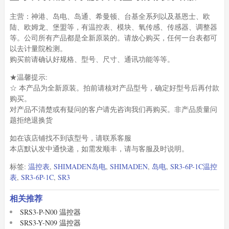
主营：神港、岛电、岛通、希曼顿、台基全系列以及基恩士、欧
陆、欧姆龙、堡盟等，有温控表、模块、氧传感、传感器、调整器
等。公司所有产品都是全新原装的。请放心购买，任何一台表都可
以去计量院检测。
购买前请确认好规格、型号、尺寸、通讯功能等等。
★温馨提示:
☆ 本产品为全新原装。拍前请核对产品型号，确定好型号后再付款
购买。
对产品不清楚或有疑问的客户请先咨询我们再购买。非产品质量问
题拒绝退换货
如在该店铺找不到该型号，请联系客服
本店默认发中通快递，如需发顺丰，请与客服及时说明。
标签:
温控表
,
SHIMADEN岛电
,
SHIMADEN
,
岛电
,
SR3-6P-1C温控
表
,
SR3-6P-1C
,
SR3
相关推荐
SRS3-P-N00 温控器
SRS3-Y-N09 温控器