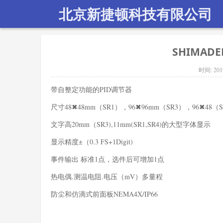
北京新捷顿科技有限公司
SHIMADE
时间:
201
带自整定功能的PID调节器
尺寸48✖48mm（SR1），96✖96mm（SR3），96✖48（
文字高20mm（SR3),11mm(SR1,SR4)的大型字体显示
显示精度±（0.3 FS+1Digit)
事件输出 标准1点，选件后可增加1点
热电偶.测温电阻.电压（mV）多量程
防尘和仿滴式前面板NEMA4X/IP66