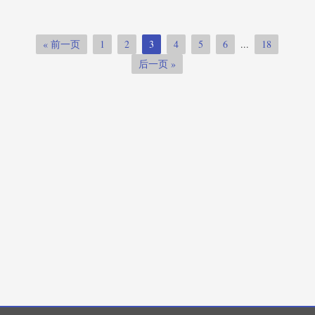
2019-01-23
SHIMAX
« 前一页
1
2
3
4
5
6
...
18
后一页 »
XIMADEN
(87)
SHIMADEN
(1765)
SHINKO
(2029)
SHIMAX
(1027)
FUJI
(1694)