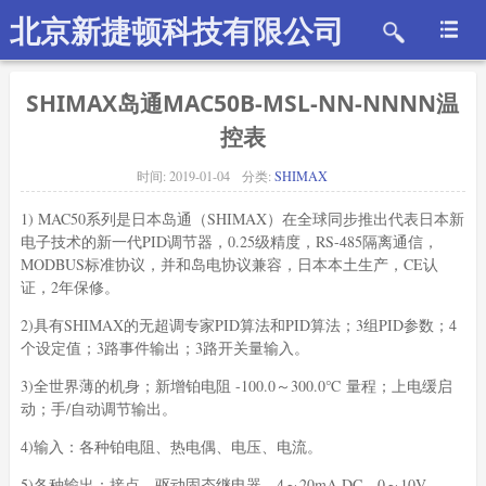
北京新捷顿科技有限公司
SHIMAX岛通MAC50B-MSL-NN-NNNN温
控表
时间:
2019-01-04
分类:
SHIMAX
1) MAC50系列是日本岛通（SHIMAX）在全球同步推出代表日本新
电子技术的新一代PID调节器，0.25级精度，RS-485隔离通信，
MODBUS标准协议，并和岛电协议兼容，日本本土生产，CE认
证，2年保修。
2)具有SHIMAX的无超调专家PID算法和PID算法；3组PID参数；4
个设定值；3路事件输出；3路开关量输入。
3)全世界薄的机身；新增铂电阻 -100.0～300.0℃ 量程；上电缓启
动；手/自动调节输出。
4)输入：各种铂电阻、热电偶、电压、电流。
5)各种输出：接点、驱动固态继电器、4～20mA DC、0～10V