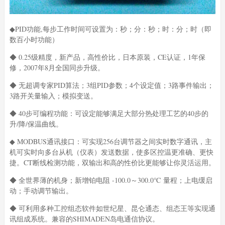
◆PID功能,每步工作时间可设置为：秒；分：秒；时：分；时（即
数百小时功能）
◆ 0.25级精度，新产品，高性价比，日本原装，CE认证，1年保
修，2007年8月全国同步升级。
◆ 无超调专家PID算法；3组PID参数；4个设定值；3路事件输出；
3路开关量输入；模拟变送。
◆ 40步可编程功能：可设定能够满足大部分热处理工艺的40步的
升/降/保温曲线。
◆ MODBUS通讯接口：可实现256台调节器之间实时数字通讯，主
机可实时向多台从机（仪表）发送数据，使多区控温更准确、更快
捷。CT断线检测功能，双输出和高的性价比更能够让你灵活运用。
◆ 全世界薄的机身；新增铂电阻 -100.0～300.0℃ 量程；上电缓启
动；手动调节输出。
◆ 可利用多种工控组态软件如世纪星、昆仑通态、组态王等实现通
讯组成系统。兼容的SHIMADEN岛电通信协议。