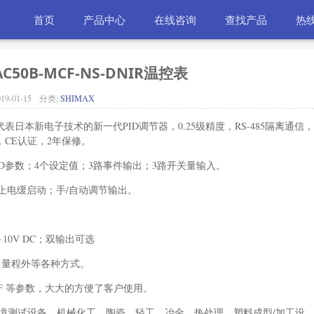
首页
产品中心
在线咨询
查找产品
热线
C50B-MCF-NS-DNIR温控表
19-01-15
分类:
SHIMAX
代表日本新电子技术的新一代PID调节器，0.25级精度，RS-485隔离通信，
，CE认证，2年保修。
组PID参数；4个设定值；3路事件输出；3路开关量输入。
量程；上电缓启动；手/自动调节输出。
10V DC；双输出可选
、量程外等各种方式。
FF 等参数，大大的方便了客户使用。
境测试设备、机械化工、陶瓷、轻工、冶金、热处理、塑料成型/加工设