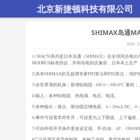
北京新捷顿科技有限公司
SHIMAX岛通MA
时间:
20
1) MAC50系列是日本岛通（SHIMAX）在全球同步推出
MODBUS标准协议，并和岛电协议兼容，日本本土生产
2)具有SHIMAX的无超调专家PID算法和PID算法；3
3)全世界薄的机身；新增铂电阻 -100.0～300.0℃ 
4)输入：各种铂电阻、热电偶、电压、电流。
5)各种输出：接点、驱动固态继电器、4～20mA DC、0～
6)事件可设置常闭常开，可设置为上下限值、上下偏差
7)可由外部开关操作更改设定值、手/自动、AT、ON/O
8广泛应用于半导体制造、各种工业炉、真空加热炉、环