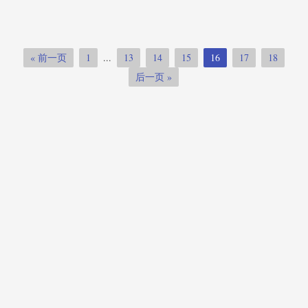
2019-01-04
SHIMAX
« 前一页
1
...
13
14
15
16
17
18
后一页 »
XIMADEN
(87)
SHIMADEN
(1765)
SHINKO
(2029)
SHIMAX
(1027)